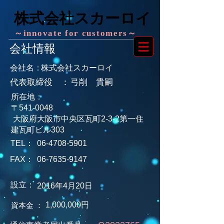
​株式会社スカーロイ
～innovate for customers～
会社情報
会社名：
株式会社スカーロイ
​代表取締役 ：
​弓削 貴嗣
​所在地：
​〒541-0048
大阪府大阪市中央区瓦町2-3-2第一住
建瓦町ビル303
​TEL：
06-4708-5901
​FAX：
06-7635-9147
​設立：
​2016年4月20日
1,000,000円
​資本金 ：